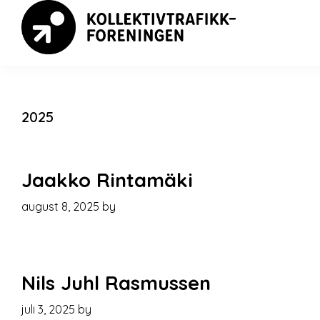
Skip
Skip
Skip
to
to
to
primary
main
footer
Kollektivkonferansen
navigation
content
2025
Jaakko Rintamäki
august 8, 2025
by
Nils Juhl Rasmussen
juli 3, 2025
by