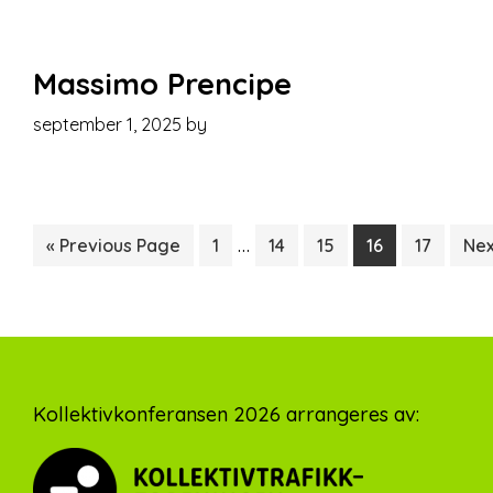
Massimo Prencipe
september 1, 2025
by
Interim
…
Go
Page
Page
Page
Page
Page
Go
«
Previous Page
1
14
15
16
17
Nex
pages
to
to
omitted
Footer
Kollektivkonferansen 2026 arrangeres av: