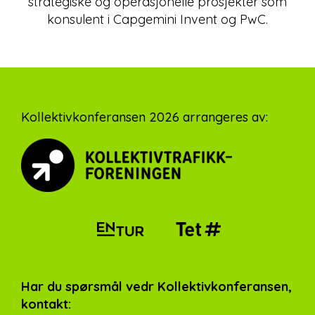
strategiske og operasjonelle prosjekter som
konsulent i Capgemini Invent og PwC.
Footer
Kollektivkonferansen 2026 arrangeres av:
Har du spørsmål vedr Kollektivkonferansen,
kontakt: