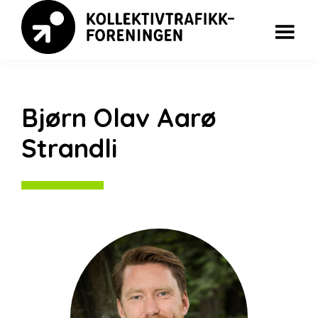
Skip
Skip
to
to
main
footer
Kollektivkonferansen
content
Bjørn Olav Aarø
Strandli