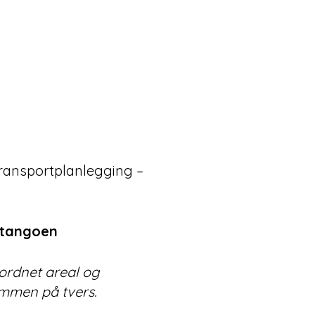
 transportplanlegging –
e tangoen
ordnet areal og
ammen på tvers.