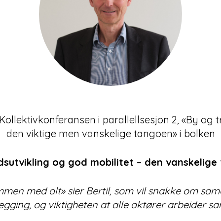
å Kollektivkonferansen i parallellsesjon 2, «By og
den viktige men vanskelige tangoen» i bolken
sutvikling og god mobilitet – den vanskelig
mmen med alt» sier Bertil, som vil snakke om sam
egging, og viktigheten at alle aktører arbeider s