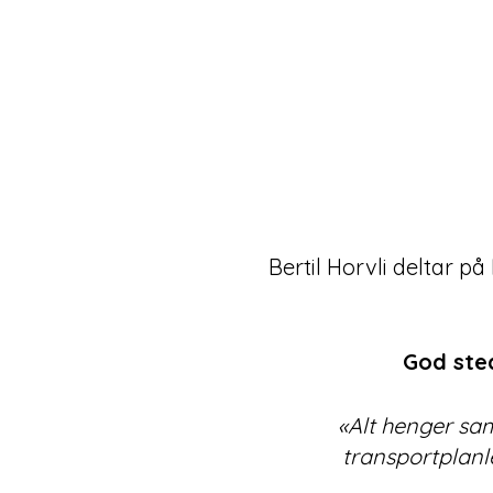
Bertil Horvli deltar p
God sted
«Alt henger sa
transportplanl