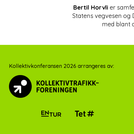
Bertil Horvli
er samfer
Statens vegvesen og
med blant 
Footer
Kollektivkonferansen 2026 arrangeres av: