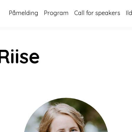
Påmelding
Program
Call for speakers
Il
Riise