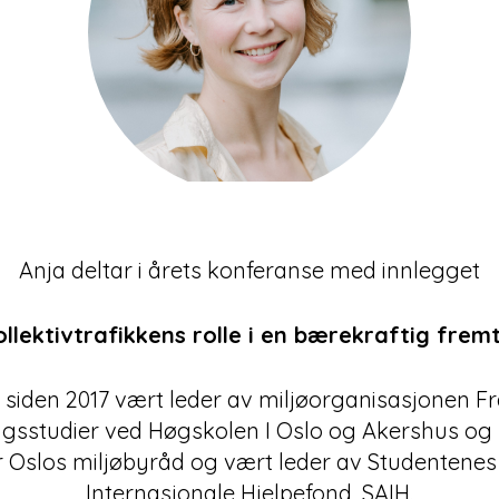
Anja deltar i årets konferanse med innlegget
llektivtrafikkens rolle i en bærekraftig frem
 siden 2017 vært leder av miljøorganisasjonen Fr
ingsstudier ved Høgskolen I Oslo og Akershus og 
r Oslos miljøbyråd og vært leder av Studentene
Internasjonale Hjelpefond, SAIH.