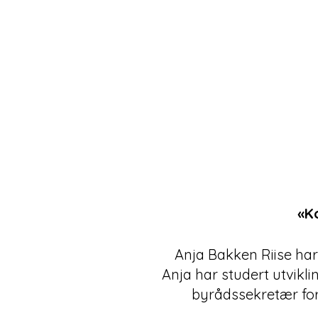
«Ko
Anja Bakken Riise har
Anja har studert utvikl
byrådssekretær fo