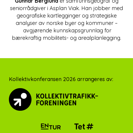
Gunnar Berglund
er samfunnsgeograf og
seniorrådgiver i Asplan Viak. Han jobber med
geografiske kartlegginger og strategiske
analyser av norske byer og kommuner –
avgjørende kunnskapsgrunnlag for
bærekraftig mobilitets- og arealplanlegging.
Footer
Kollektivkonferansen 2026 arrangeres av: